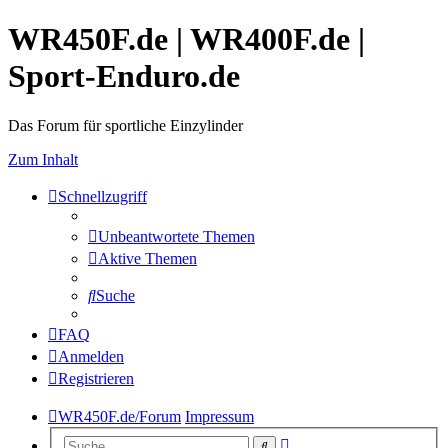
WR450F.de | WR400F.de |
Sport-Enduro.de
Das Forum für sportliche Einzylinder
Zum Inhalt
Schnellzugriff
Unbeantwortete Themen
Aktive Themen
Suche
FAQ
Anmelden
Registrieren
WR450F.de/Forum
Impressum
Erweiterte
Suche