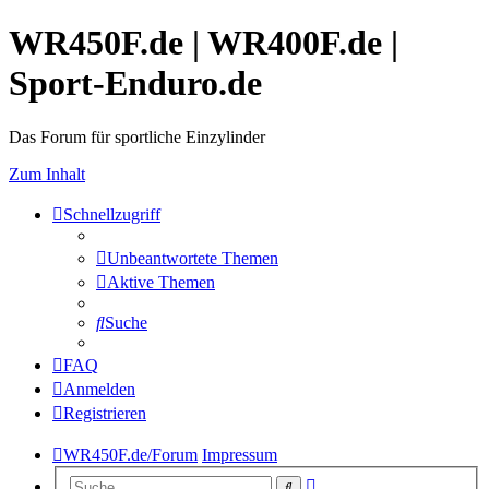
WR450F.de | WR400F.de |
Sport-Enduro.de
Das Forum für sportliche Einzylinder
Zum Inhalt
Schnellzugriff
Unbeantwortete Themen
Aktive Themen
Suche
FAQ
Anmelden
Registrieren
WR450F.de/Forum
Impressum
Erweiterte
Suche