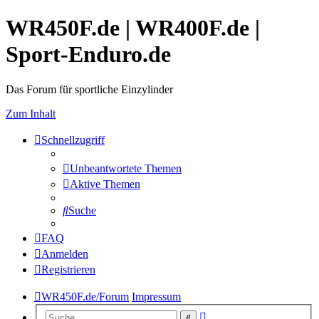
WR450F.de | WR400F.de |
Sport-Enduro.de
Das Forum für sportliche Einzylinder
Zum Inhalt
Schnellzugriff
Unbeantwortete Themen
Aktive Themen
Suche
FAQ
Anmelden
Registrieren
WR450F.de/Forum
Impressum
Erweiterte
Suche