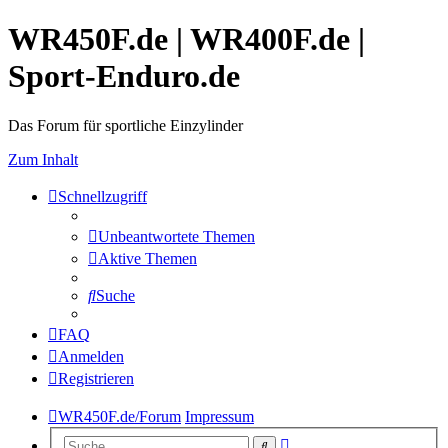
WR450F.de | WR400F.de |
Sport-Enduro.de
Das Forum für sportliche Einzylinder
Zum Inhalt
Schnellzugriff
Unbeantwortete Themen
Aktive Themen
Suche
FAQ
Anmelden
Registrieren
WR450F.de/Forum
Impressum
Erweiterte
Suche