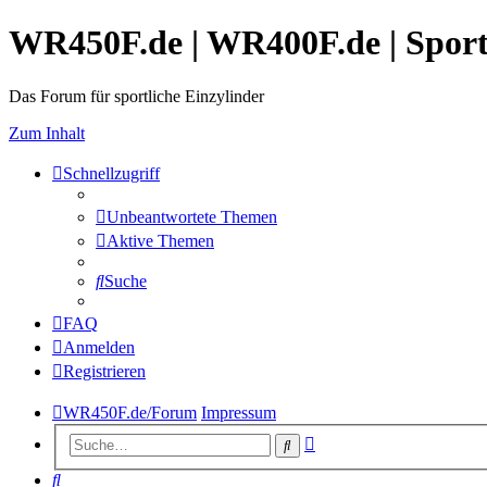
WR450F.de | WR400F.de | Spor
Das Forum für sportliche Einzylinder
Zum Inhalt
Schnellzugriff
Unbeantwortete Themen
Aktive Themen
Suche
FAQ
Anmelden
Registrieren
WR450F.de/Forum
Impressum
Erweiterte
Suche
Suche
Suche