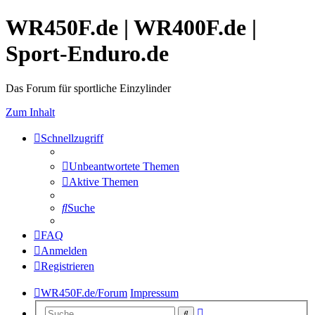
WR450F.de | WR400F.de |
Sport-Enduro.de
Das Forum für sportliche Einzylinder
Zum Inhalt
Schnellzugriff
Unbeantwortete Themen
Aktive Themen
Suche
FAQ
Anmelden
Registrieren
WR450F.de/Forum
Impressum
Erweiterte
Suche