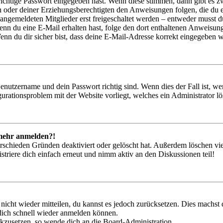
richtige Passwort eingegeben hast. Wenn diese stimmen, dann gibt es
ern oder deiner Erziehungsberechtigten den Anweisungen folgen, die du e
 angemeldeten Mitglieder erst freigeschaltet werden – entweder musst du
. Wenn du eine E-Mail erhalten hast, folge den dort enthaltenen Anweis
nn du dir sicher bist, dass deine E-Mail-Adresse korrekt eingegeben w
Benutzername und dein Passwort richtig sind. Wenn dies der Fall ist, w
igurationsproblem mit der Website vorliegt, welches ein Administrator l
t mehr anmelden?!
rschieden Gründen deaktiviert oder gelöscht hat. Außerdem löschen vie
triere dich einfach erneut und nimm aktiv an den Diskussionen teil!
 nicht wieder mitteilen, du kannst es jedoch zurücksetzen. Dies machs
 dich schnell wieder anmelden können.
ückzusetzen, so wende dich an die Board-Administration.