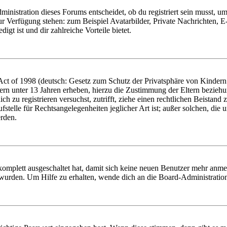
istration dieses Forums entscheidet, ob du registriert sein musst, um Be
zur Verfügung stehen: zum Beispiel Avatarbilder, Private Nachrichten, 
igt ist und dir zahlreiche Vorteile bietet.
t of 1998 (deutsch: Gesetz zum Schutz der Privatsphäre von Kindern i
ern unter 13 Jahren erheben, hierzu die Zustimmung der Eltern bezieh
dich zu registrieren versuchst, zutrifft, ziehe einen rechtlichen Beista
stelle für Rechtsangelegenheiten jeglicher Art ist; außer solchen, die
erden.
 komplett ausgeschaltet hat, damit sich keine neuen Benutzer mehr anm
 wurden. Um Hilfe zu erhalten, wende dich an die Board-Administratio