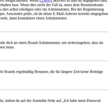
 zwei Möglichkeiten. Wenn
COPPA
aktiviert ist und du angegeben hast,
rhalten hast. Wenn dies nicht der Fall ist, muss dein Benutzerkonto
 dies selbst erledigen oder ein Administrator. Bei der Registrierung
ungen. Ansonsten prüfe, ob du deine E-Mail-Adresse korrekt eingegeben
urde, dann kontaktiere einen Administrator.
ende dich an einen Board-Administrator, um sicherzugehen, dass du
ösen muss.
le Boards regelmäßig Benutzer, die für längere Zeit keine Beiträge
t du, indem du auf der Anmelde-Seite auf „Ich habe mein Passwort