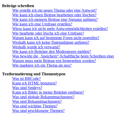
Beiträge schreiben
Wie erstelle ich ein neues Thema oder eine Antwort?
Wie kann ich einen Beitrag bearbeiten oder löschen?
Wie kann ich meinem Beitrag eine Signatur anfügen?
Wie kann ich eine Umfrage erstellen?
Wieso kann ich nicht mehr Antwortmöglichkeiten erstellen?
Wie bearbeite oder lösche ich eine Umfrage?
Warum kann ich auf bestimmte Foren nicht zugreifen?
Weshalb kann ich keine Dateianhänge anfügen?
Weshalb wurde ich verwarnt?
Wie kann ich Beiträge den Moderatoren melden?
Was bewirkt die „Speichern“-Schaltfläche beim Schreiben eine
Warum muss mein Beitrag erst freigegeben werden?
Wie markiere ich ein Thema als neu?
Textformatierung und Thementypen
Was ist BBCode?
Kann ich HTML benutzen?
Was sind Smileys?
Kann ich Bilder in meine Beiträge einfügen?
Was sind globale Bekanntmachungen?
Was sind Bekanntmachungen?
Was sind wichtige Themen?
Was sind geschlossene Themen?