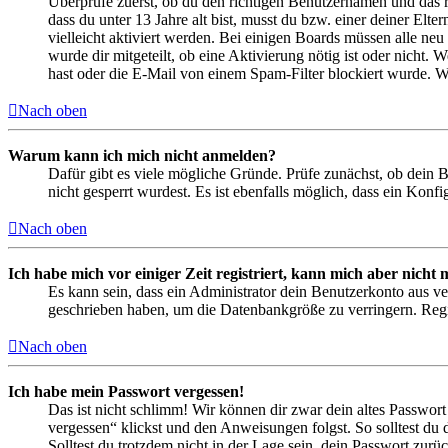
Überprüfe zuerst, ob du den richtigen Benutzernamen und das 
dass du unter 13 Jahre alt bist, musst du bzw. einer deiner Elt
vielleicht aktiviert werden. Bei einigen Boards müssen alle neu
wurde dir mitgeteilt, ob eine Aktivierung nötig ist oder nicht
hast oder die E-Mail von einem Spam-Filter blockiert wurde. We
Nach oben
Warum kann ich mich nicht anmelden?
Dafür gibt es viele mögliche Gründe. Prüfe zunächst, ob dein 
nicht gesperrt wurdest. Es ist ebenfalls möglich, dass ein Konf
Nach oben
Ich habe mich vor einiger Zeit registriert, kann mich aber nich
Es kann sein, dass ein Administrator dein Benutzerkonto aus ve
geschrieben haben, um die Datenbankgröße zu verringern. Regis
Nach oben
Ich habe mein Passwort vergessen!
Das ist nicht schlimm! Wir können dir zwar dein altes Passwort
vergessen“ klickst und den Anweisungen folgst. So solltest du
Solltest du trotzdem nicht in der Lage sein, dein Passwort zur