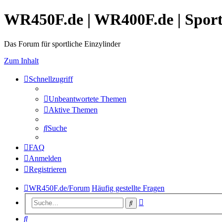
WR450F.de | WR400F.de | Spor
Das Forum für sportliche Einzylinder
Zum Inhalt
Schnellzugriff
Unbeantwortete Themen
Aktive Themen
Suche
FAQ
Anmelden
Registrieren
WR450F.de/Forum
Häufig gestellte Fragen
Erweiterte
Suche
Suche
Suche