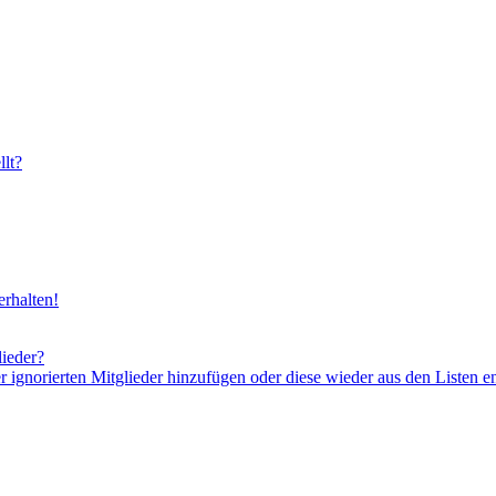
lt?
rhalten!
lieder?
er ignorierten Mitglieder hinzufügen oder diese wieder aus den Listen e