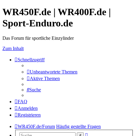
WR450F.de | WR400F.de |
Sport-Enduro.de
Das Forum für sportliche Einzylinder
Zum Inhalt
Schnellzugriff
Unbeantwortete Themen
Aktive Themen
Suche
FAQ
Anmelden
Registrieren
WR450F.de/Forum
Häufig gestellte Fragen
Erweiterte
Suche