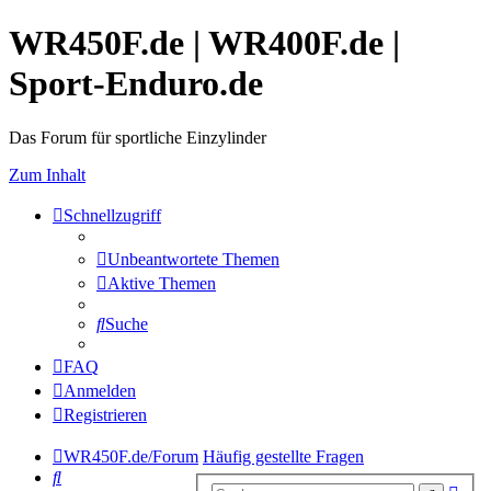
WR450F.de | WR400F.de |
Sport-Enduro.de
Das Forum für sportliche Einzylinder
Zum Inhalt
Schnellzugriff
Unbeantwortete Themen
Aktive Themen
Suche
FAQ
Anmelden
Registrieren
WR450F.de/Forum
Häufig gestellte Fragen
Suche
Erwe