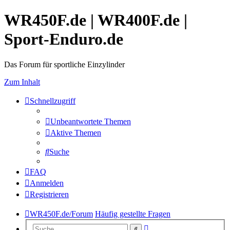
WR450F.de | WR400F.de |
Sport-Enduro.de
Das Forum für sportliche Einzylinder
Zum Inhalt
Schnellzugriff
Unbeantwortete Themen
Aktive Themen
Suche
FAQ
Anmelden
Registrieren
WR450F.de/Forum
Häufig gestellte Fragen
Erweiterte
Suche