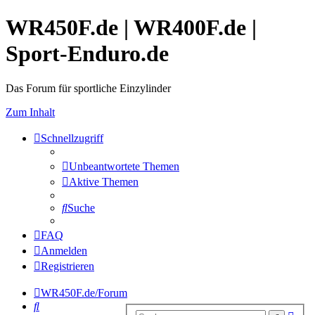
WR450F.de | WR400F.de |
Sport-Enduro.de
Das Forum für sportliche Einzylinder
Zum Inhalt
Schnellzugriff
Unbeantwortete Themen
Aktive Themen
Suche
FAQ
Anmelden
Registrieren
WR450F.de/Forum
Suche
Erwe