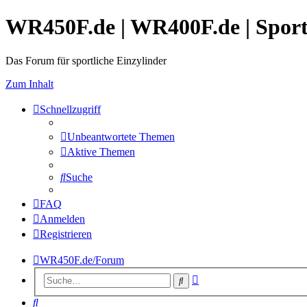
WR450F.de | WR400F.de | Spor
Das Forum für sportliche Einzylinder
Zum Inhalt
Schnellzugriff
Unbeantwortete Themen
Aktive Themen
Suche
FAQ
Anmelden
Registrieren
WR450F.de/Forum
Erweiterte
Suche
Suche
Suche