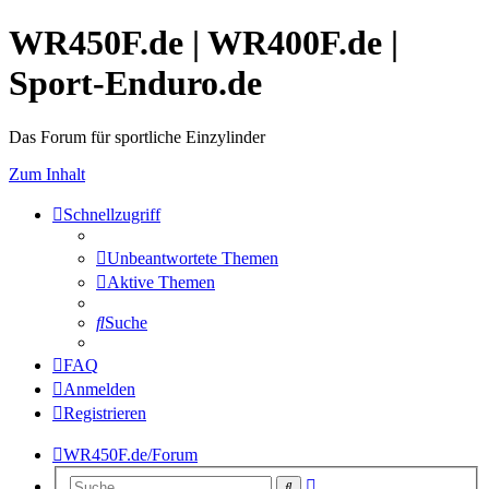
WR450F.de | WR400F.de |
Sport-Enduro.de
Das Forum für sportliche Einzylinder
Zum Inhalt
Schnellzugriff
Unbeantwortete Themen
Aktive Themen
Suche
FAQ
Anmelden
Registrieren
WR450F.de/Forum
Erweiterte
Suche