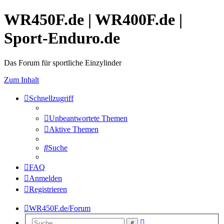
WR450F.de | WR400F.de |
Sport-Enduro.de
Das Forum für sportliche Einzylinder
Zum Inhalt
Schnellzugriff
Unbeantwortete Themen
Aktive Themen
Suche
FAQ
Anmelden
Registrieren
WR450F.de/Forum
Erweiterte
Suche