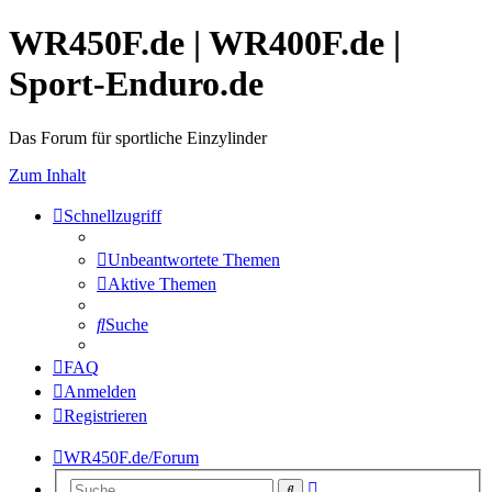
WR450F.de | WR400F.de |
Sport-Enduro.de
Das Forum für sportliche Einzylinder
Zum Inhalt
Schnellzugriff
Unbeantwortete Themen
Aktive Themen
Suche
FAQ
Anmelden
Registrieren
WR450F.de/Forum
Erweiterte
Suche