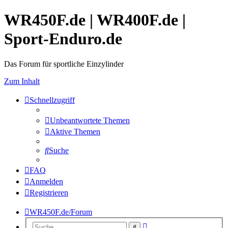
WR450F.de | WR400F.de |
Sport-Enduro.de
Das Forum für sportliche Einzylinder
Zum Inhalt
Schnellzugriff
Unbeantwortete Themen
Aktive Themen
Suche
FAQ
Anmelden
Registrieren
WR450F.de/Forum
Erweiterte
Suche