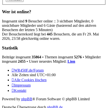
Wer ist online?
Insgesamt sind
9
Besucher online :: 3 sichtbare Mitglieder, 0
unsichtbare Mitglieder und 6 Gäste (basierend auf den aktiven
Besuchern der letzten 5 Minuten)
Der Besucherrekord liegt bei
445
Besuchern, die am Fr 29. Mai
2026, 23:58 gleichzeitig online waren.
Statistik
Beiträge insgesamt
35864
• Themen insgesamt
5276
• Mitglieder
insgesamt
2455
• Unser neuestes Mitglied:
Lion
WR450F.de/Forum
Alle Zeiten sind
UTC+01:00
Alle Cookies löschen
Impressum
Kontakt
Powered by
phpBB
® Forum Software © phpBB Limited
Deutsche Übersetzung durch
phpBB.de