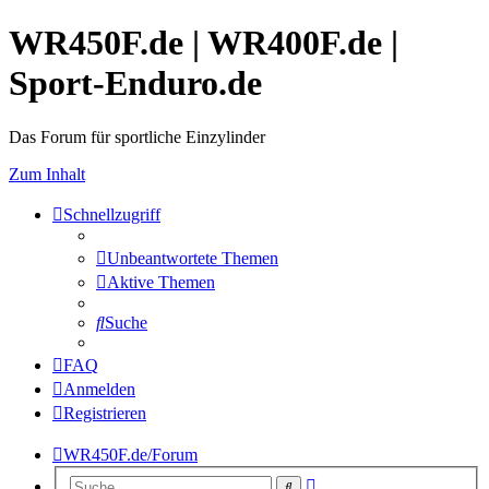
WR450F.de | WR400F.de |
Sport-Enduro.de
Das Forum für sportliche Einzylinder
Zum Inhalt
Schnellzugriff
Unbeantwortete Themen
Aktive Themen
Suche
FAQ
Anmelden
Registrieren
WR450F.de/Forum
Erweiterte
Suche