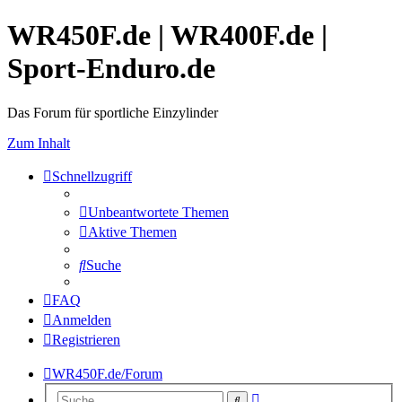
WR450F.de | WR400F.de |
Sport-Enduro.de
Das Forum für sportliche Einzylinder
Zum Inhalt
Schnellzugriff
Unbeantwortete Themen
Aktive Themen
Suche
FAQ
Anmelden
Registrieren
WR450F.de/Forum
Erweiterte
Suche