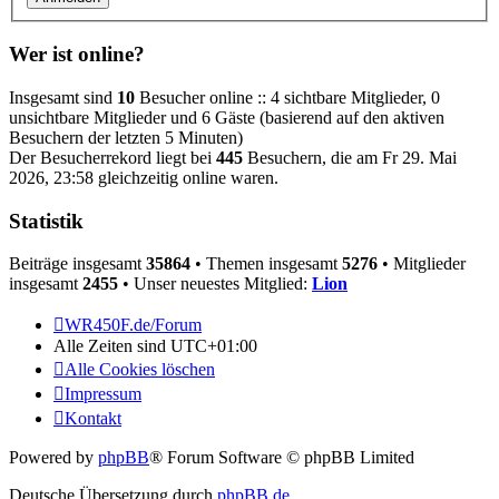
Wer ist online?
Insgesamt sind
10
Besucher online :: 4 sichtbare Mitglieder, 0
unsichtbare Mitglieder und 6 Gäste (basierend auf den aktiven
Besuchern der letzten 5 Minuten)
Der Besucherrekord liegt bei
445
Besuchern, die am Fr 29. Mai
2026, 23:58 gleichzeitig online waren.
Statistik
Beiträge insgesamt
35864
• Themen insgesamt
5276
• Mitglieder
insgesamt
2455
• Unser neuestes Mitglied:
Lion
WR450F.de/Forum
Alle Zeiten sind
UTC+01:00
Alle Cookies löschen
Impressum
Kontakt
Powered by
phpBB
® Forum Software © phpBB Limited
Deutsche Übersetzung durch
phpBB.de