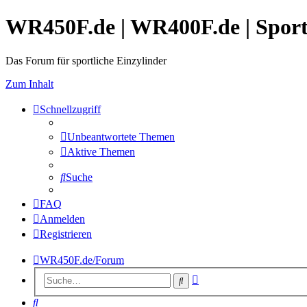
WR450F.de | WR400F.de | Spor
Das Forum für sportliche Einzylinder
Zum Inhalt
Schnellzugriff
Unbeantwortete Themen
Aktive Themen
Suche
FAQ
Anmelden
Registrieren
WR450F.de/Forum
Erweiterte
Suche
Suche
Suche