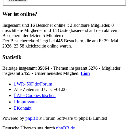
Wer ist online?
Insgesamt sind
16
Besucher online :: 2 sichtbare Mitglieder, 0
unsichtbare Mitglieder und 14 Gäste (basierend auf den aktiven
Besuchern der letzten 5 Minuten)
Der Besucherrekord liegt bei
445
Besuchern, die am Fr 29. Mai
2026, 23:58 gleichzeitig online waren.
Statistik
Beiträge insgesamt
35864
• Themen insgesamt
5276
• Mitglieder
insgesamt
2455
• Unser neuestes Mitglied:
Lion
WR450F.de/Forum
Alle Zeiten sind
UTC+01:00
Alle Cookies löschen
Impressum
Kontakt
Powered by
phpBB
® Forum Software © phpBB Limited
Deutsche Übersetzung durch
phpBB.de