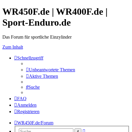
WR450F.de | WR400F.de |
Sport-Enduro.de
Das Forum für sportliche Einzylinder
Zum Inhalt
Schnellzugriff
Unbeantwortete Themen
Aktive Themen
Suche
FAQ
Anmelden
Registrieren
WR450F.de/Forum
Erweiterte
Suche