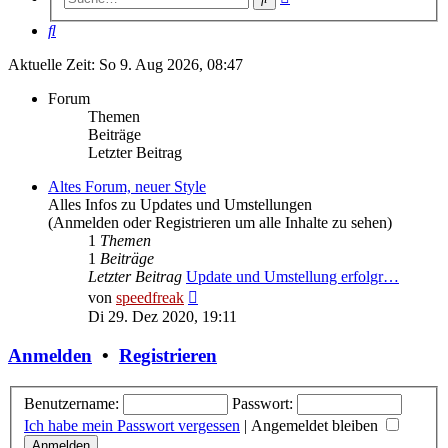
Suche
Suche
Aktuelle Zeit: So 9. Aug 2026, 08:47
Forum
Themen
Beiträge
Letzter Beitrag
Altes Forum, neuer Style
Alles Infos zu Updates und Umstellungen
(Anmelden oder Registrieren um alle Inhalte zu sehen)
1
Themen
1
Beiträge
Letzter Beitrag
Update und Umstellung erfolgr…
Neuester
von
speedfreak
Beitrag
Di 29. Dez 2020, 19:11
Anmelden
•
Registrieren
Benutzername:
Passwort:
Ich habe mein Passwort vergessen
|
Angemeldet bleiben