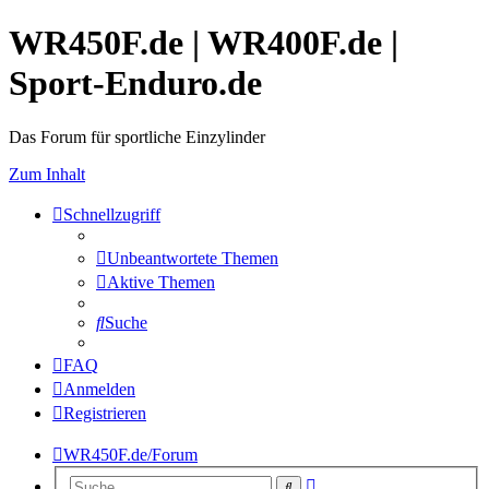
WR450F.de | WR400F.de |
Sport-Enduro.de
Das Forum für sportliche Einzylinder
Zum Inhalt
Schnellzugriff
Unbeantwortete Themen
Aktive Themen
Suche
FAQ
Anmelden
Registrieren
WR450F.de/Forum
Erweiterte
Suche