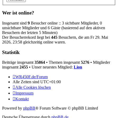
Wer ist online?
Insgesamt sind
9
Besucher online :: 3 sichtbare Mitglieder, 0
unsichtbare Mitglieder und 6 Gäste (basierend auf den aktiven
Besuchern der letzten 5 Minuten)
Der Besucherrekord liegt bei
445
Besuchern, die am Fr 29. Mai
2026, 23:58 gleichzeitig online waren.
Statistik
Beiträge insgesamt
35864
• Themen insgesamt
5276
• Mitglieder
insgesamt
2455
• Unser neuestes Mitglied:
Lion
WR450F.de/Forum
Alle Zeiten sind
UTC+01:00
Alle Cookies löschen
Impressum
Kontakt
Powered by
phpBB
® Forum Software © phpBB Limited
Deutsche Übersetzung durch
phpBB.de