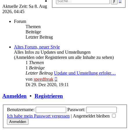
Suche
Suc
Aktuelle Zeit: Sa 8. Aug
2026, 04:45
Forum
Themen
Beiträge
Letzter Beitrag
Altes Forum, neuer Style
Alles Infos zu Updates und Umstellungen
(Anmelden oder Registrieren um alle Inhalte zu sehen)
1
Themen
1
Beiträge
Letzter Beitrag
Update und Umstellung erfolgr…
Neuester
von
speedfreak
Beitrag
Di 29. Dez 2020, 19:11
Anmelden
•
Registrieren
Benutzername:
Passwort:
Ich habe mein Passwort vergessen
|
Angemeldet bleiben