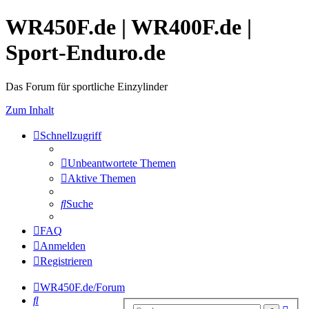
WR450F.de | WR400F.de |
Sport-Enduro.de
Das Forum für sportliche Einzylinder
Zum Inhalt
Schnellzugriff
Unbeantwortete Themen
Aktive Themen
Suche
FAQ
Anmelden
Registrieren
WR450F.de/Forum
Suche
Erwe