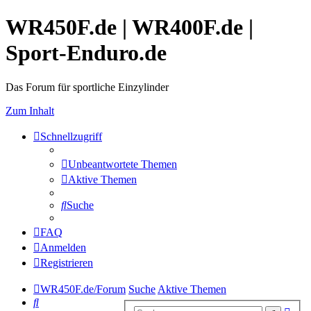
WR450F.de | WR400F.de |
Sport-Enduro.de
Das Forum für sportliche Einzylinder
Zum Inhalt
Schnellzugriff
Unbeantwortete Themen
Aktive Themen
Suche
FAQ
Anmelden
Registrieren
WR450F.de/Forum
Suche
Aktive Themen
Suche
Erwe