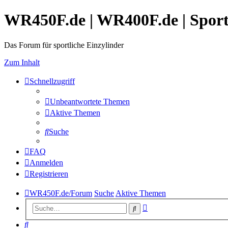
WR450F.de | WR400F.de | Spor
Das Forum für sportliche Einzylinder
Zum Inhalt
Schnellzugriff
Unbeantwortete Themen
Aktive Themen
Suche
FAQ
Anmelden
Registrieren
WR450F.de/Forum
Suche
Aktive Themen
Erweiterte
Suche
Suche
Suche