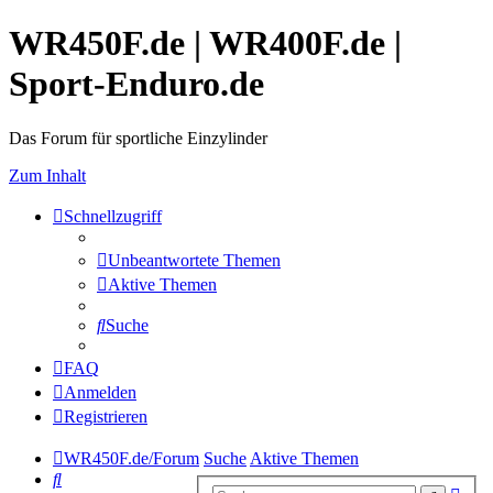
WR450F.de | WR400F.de |
Sport-Enduro.de
Das Forum für sportliche Einzylinder
Zum Inhalt
Schnellzugriff
Unbeantwortete Themen
Aktive Themen
Suche
FAQ
Anmelden
Registrieren
WR450F.de/Forum
Suche
Aktive Themen
Suche
Erwe