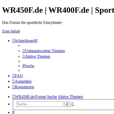
WR450F.de | WR400F.de | Spor
Das Forum für sportliche Einzylinder
Zum Inhalt
Schnellzugriff
Unbeantwortete Themen
Aktive Themen
Suche
FAQ
Anmelden
Registrieren
WR450F.de/Forum
Suche
Aktive Themen
Erweiterte
Suche
Suche
Suche