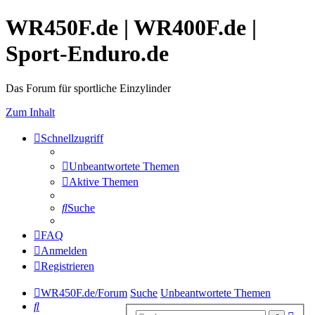
WR450F.de | WR400F.de |
Sport-Enduro.de
Das Forum für sportliche Einzylinder
Zum Inhalt
Schnellzugriff
Unbeantwortete Themen
Aktive Themen
Suche
FAQ
Anmelden
Registrieren
WR450F.de/Forum
Suche
Unbeantwortete Themen
Suche
Erwe