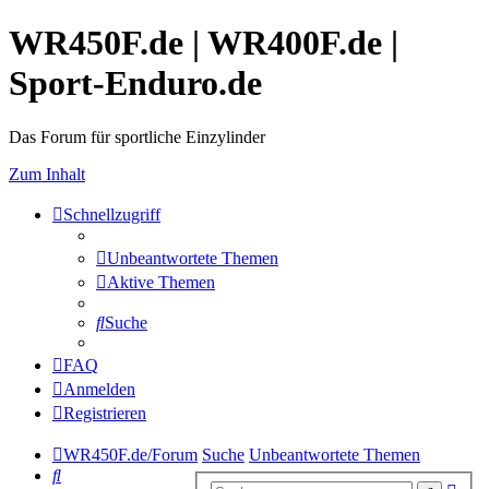
WR450F.de | WR400F.de |
Sport-Enduro.de
Das Forum für sportliche Einzylinder
Zum Inhalt
Schnellzugriff
Unbeantwortete Themen
Aktive Themen
Suche
FAQ
Anmelden
Registrieren
WR450F.de/Forum
Suche
Unbeantwortete Themen
Suche
Erwe