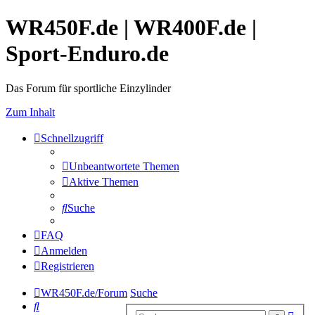
WR450F.de | WR400F.de |
Sport-Enduro.de
Das Forum für sportliche Einzylinder
Zum Inhalt
Schnellzugriff
Unbeantwortete Themen
Aktive Themen
Suche
FAQ
Anmelden
Registrieren
WR450F.de/Forum
Suche
Suche
Erwe