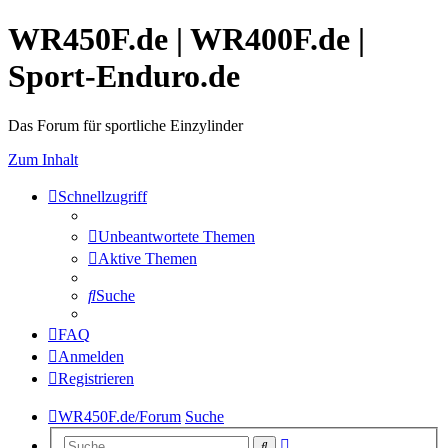
WR450F.de | WR400F.de |
Sport-Enduro.de
Das Forum für sportliche Einzylinder
Zum Inhalt
Schnellzugriff
Unbeantwortete Themen
Aktive Themen
Suche
FAQ
Anmelden
Registrieren
WR450F.de/Forum
Suche
Erweiterte
Suche