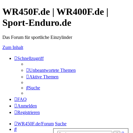
WR450F.de | WR400F.de |
Sport-Enduro.de
Das Forum für sportliche Einzylinder
Zum Inhalt
Schnellzugriff
Unbeantwortete Themen
Aktive Themen
Suche
FAQ
Anmelden
Registrieren
WR450F.de/Forum
Suche
Suche
Erwe