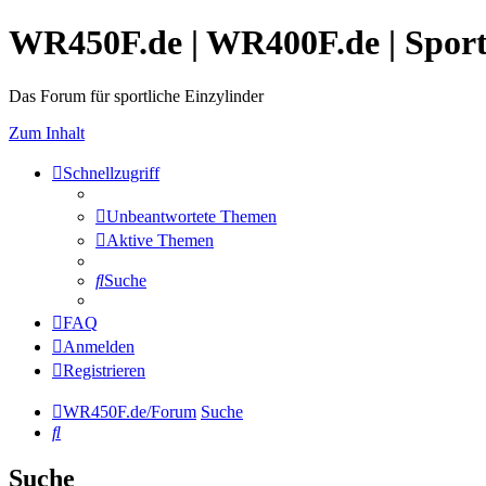
WR450F.de | WR400F.de | Spor
Das Forum für sportliche Einzylinder
Zum Inhalt
Schnellzugriff
Unbeantwortete Themen
Aktive Themen
Suche
FAQ
Anmelden
Registrieren
WR450F.de/Forum
Suche
Suche
Suche