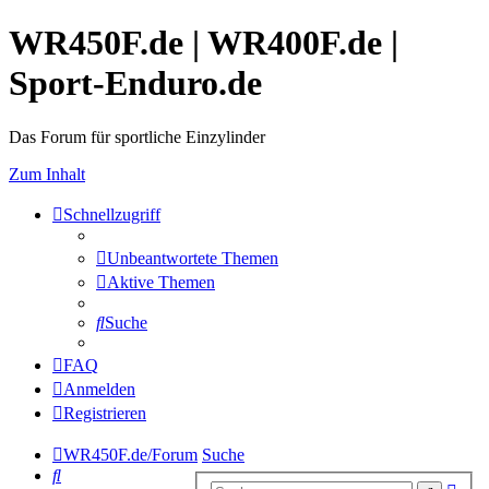
WR450F.de | WR400F.de |
Sport-Enduro.de
Das Forum für sportliche Einzylinder
Zum Inhalt
Schnellzugriff
Unbeantwortete Themen
Aktive Themen
Suche
FAQ
Anmelden
Registrieren
WR450F.de/Forum
Suche
Suche
Erwe