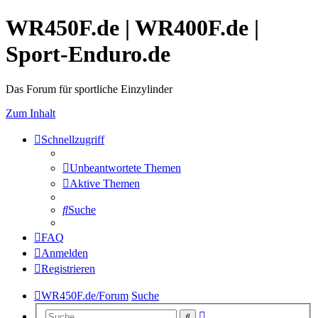
WR450F.de | WR400F.de |
Sport-Enduro.de
Das Forum für sportliche Einzylinder
Zum Inhalt
Schnellzugriff
Unbeantwortete Themen
Aktive Themen
Suche
FAQ
Anmelden
Registrieren
WR450F.de/Forum
Suche
Erweiterte
Suche