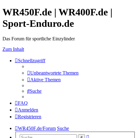
WR450F.de | WR400F.de |
Sport-Enduro.de
Das Forum für sportliche Einzylinder
Zum Inhalt
Schnellzugriff
Unbeantwortete Themen
Aktive Themen
Suche
FAQ
Anmelden
Registrieren
WR450F.de/Forum
Suche
Erweiterte
Suche