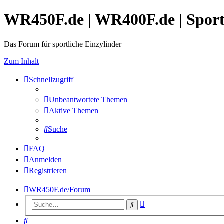
WR450F.de | WR400F.de | Spor
Das Forum für sportliche Einzylinder
Zum Inhalt
Schnellzugriff
Unbeantwortete Themen
Aktive Themen
Suche
FAQ
Anmelden
Registrieren
WR450F.de/Forum
Erweiterte
Suche
Suche
Suche