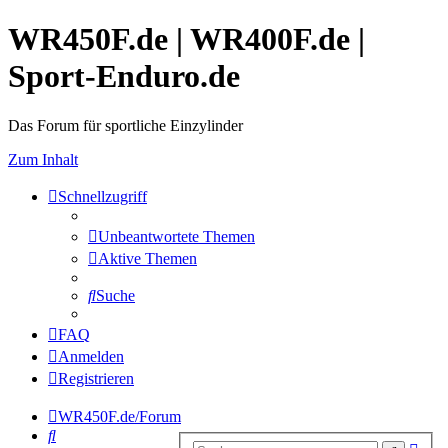
WR450F.de | WR400F.de |
Sport-Enduro.de
Das Forum für sportliche Einzylinder
Zum Inhalt
Schnellzugriff
Unbeantwortete Themen
Aktive Themen
Suche
FAQ
Anmelden
Registrieren
WR450F.de/Forum
Suche
Erwe