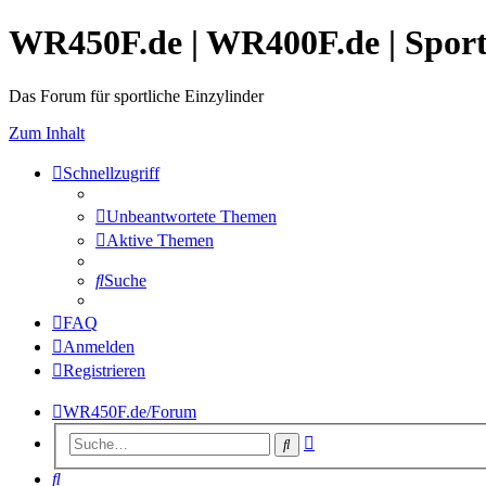
WR450F.de | WR400F.de | Spor
Das Forum für sportliche Einzylinder
Zum Inhalt
Schnellzugriff
Unbeantwortete Themen
Aktive Themen
Suche
FAQ
Anmelden
Registrieren
WR450F.de/Forum
Erweiterte
Suche
Suche
Suche