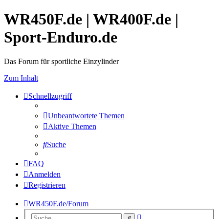
WR450F.de | WR400F.de |
Sport-Enduro.de
Das Forum für sportliche Einzylinder
Zum Inhalt
Schnellzugriff
Unbeantwortete Themen
Aktive Themen
Suche
FAQ
Anmelden
Registrieren
WR450F.de/Forum
Erweiterte
Suche