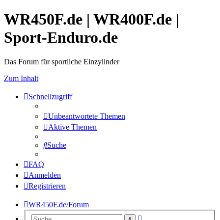
WR450F.de | WR400F.de |
Sport-Enduro.de
Das Forum für sportliche Einzylinder
Zum Inhalt
Schnellzugriff
Unbeantwortete Themen
Aktive Themen
Suche
FAQ
Anmelden
Registrieren
WR450F.de/Forum
Erweiterte
Suche