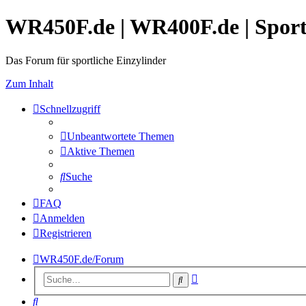
WR450F.de | WR400F.de | Spor
Das Forum für sportliche Einzylinder
Zum Inhalt
Schnellzugriff
Unbeantwortete Themen
Aktive Themen
Suche
FAQ
Anmelden
Registrieren
WR450F.de/Forum
Erweiterte
Suche
Suche
Suche