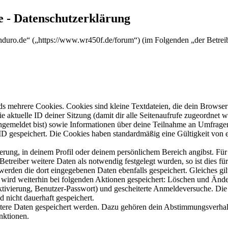
 - Datenschutzerklärung
nduro.de“ („https://www.wr450f.de/forum“) (im Folgenden „der Betrei
s mehrere Cookies. Cookies sind kleine Textdateien, die dein Browser 
ie aktuelle ID deiner Sitzung (damit dir alle Seitenaufrufe zugeordnet
angemeldet bist) sowie Informationen über deine Teilnahme an Umfragen
ID gespeichert. Die Cookies haben standardmäßig eine Gültigkeit von e
ierung, in deinem Profil oder deinem persönlichem Bereich angibst. Für
reiber weitere Daten als notwendig festgelegt wurden, so ist dies für 
 werden die dort eingegebenen Daten ebenfalls gespeichert. Gleiches gi
e wird weiterhin bei folgenden Aktionen gespeichert: Löschen und Änd
ktivierung, Benutzer-Passwort) und gescheiterte Anmeldeversuche. D
d nicht dauerhaft gespeichert.
eitere Daten gespeichert werden. Dazu gehören dein Abstimmungsverhal
nktionen.