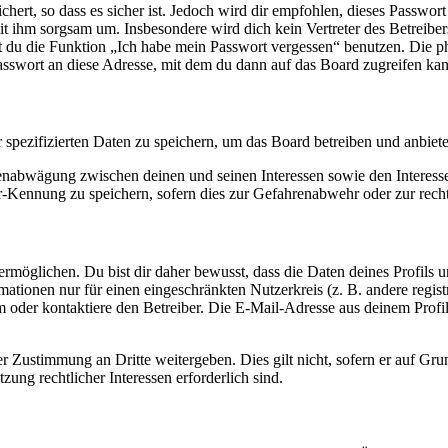
ert, so dass es sicher ist. Jedoch wird dir empfohlen, dieses Passwor
it ihm sorgsam um. Insbesondere wird dich kein Vertreter des Betreibe
nst du die Funktion „Ich habe mein Passwort vergessen“ benutzen. Di
asswort an diese Adresse, mit dem du dann auf das Board zugreifen kan
r spezifizierten Daten zu speichern, um das Board betreiben und anbiet
ssenabwägung zwischen deinen und seinen Interessen sowie den Interes
-Kennung zu speichern, sofern dies zur Gefahrenabwehr oder zur recht
möglichen. Du bist dir daher bewusst, dass die Daten deines Profils und
mationen nur für einen eingeschränkten Nutzerkreis (z. B. andere regist
oder kontaktiere den Betreiber. Die E-Mail-Adresse aus deinem Profil 
r Zustimmung an Dritte weitergeben. Dies gilt nicht, sofern er auf Gr
zung rechtlicher Interessen erforderlich sind.