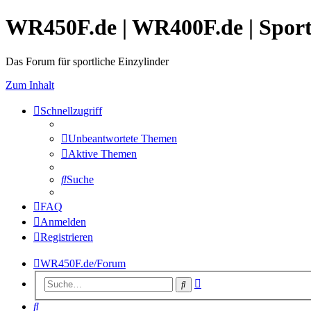
WR450F.de | WR400F.de | Spor
Das Forum für sportliche Einzylinder
Zum Inhalt
Schnellzugriff
Unbeantwortete Themen
Aktive Themen
Suche
FAQ
Anmelden
Registrieren
WR450F.de/Forum
Erweiterte
Suche
Suche
Suche