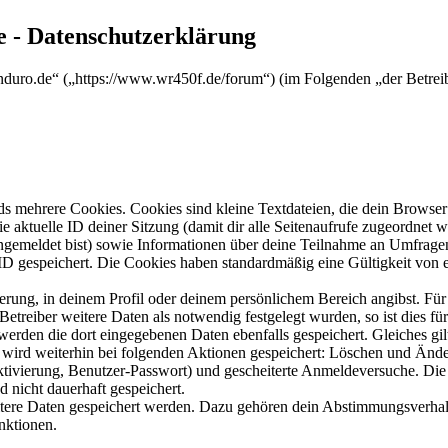
 - Datenschutzerklärung
nduro.de“ („https://www.wr450f.de/forum“) (im Folgenden „der Betrei
s mehrere Cookies. Cookies sind kleine Textdateien, die dein Browser 
ie aktuelle ID deiner Sitzung (damit dir alle Seitenaufrufe zugeordnet
angemeldet bist) sowie Informationen über deine Teilnahme an Umfragen
ID gespeichert. Die Cookies haben standardmäßig eine Gültigkeit von e
ierung, in deinem Profil oder deinem persönlichem Bereich angibst. Für
reiber weitere Daten als notwendig festgelegt wurden, so ist dies für 
 werden die dort eingegebenen Daten ebenfalls gespeichert. Gleiches gi
e wird weiterhin bei folgenden Aktionen gespeichert: Löschen und Änd
ktivierung, Benutzer-Passwort) und gescheiterte Anmeldeversuche. D
d nicht dauerhaft gespeichert.
eitere Daten gespeichert werden. Dazu gehören dein Abstimmungsverhal
nktionen.