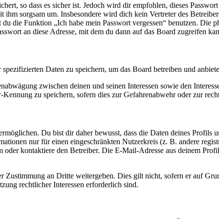
ert, so dass es sicher ist. Jedoch wird dir empfohlen, dieses Passwor
it ihm sorgsam um. Insbesondere wird dich kein Vertreter des Betreibe
nst du die Funktion „Ich habe mein Passwort vergessen“ benutzen. Di
asswort an diese Adresse, mit dem du dann auf das Board zugreifen kan
r spezifizierten Daten zu speichern, um das Board betreiben und anbiet
ssenabwägung zwischen deinen und seinen Interessen sowie den Interes
-Kennung zu speichern, sofern dies zur Gefahrenabwehr oder zur recht
möglichen. Du bist dir daher bewusst, dass die Daten deines Profils und
mationen nur für einen eingeschränkten Nutzerkreis (z. B. andere regist
oder kontaktiere den Betreiber. Die E-Mail-Adresse aus deinem Profil 
r Zustimmung an Dritte weitergeben. Dies gilt nicht, sofern er auf Gr
zung rechtlicher Interessen erforderlich sind.