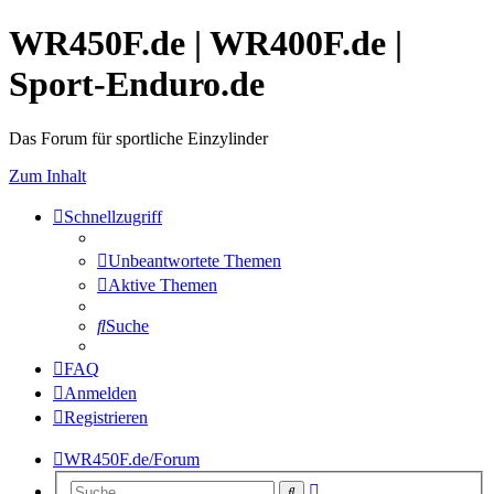
WR450F.de | WR400F.de |
Sport-Enduro.de
Das Forum für sportliche Einzylinder
Zum Inhalt
Schnellzugriff
Unbeantwortete Themen
Aktive Themen
Suche
FAQ
Anmelden
Registrieren
WR450F.de/Forum
Erweiterte
Suche