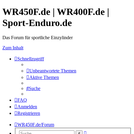
WR450F.de | WR400F.de |
Sport-Enduro.de
Das Forum für sportliche Einzylinder
Zum Inhalt
Schnellzugriff
Unbeantwortete Themen
Aktive Themen
Suche
FAQ
Anmelden
Registrieren
WR450F.de/Forum
Erweiterte
Suche