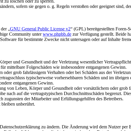
it zu löschen oder zu sperren.
uändern, sofern sie gegen o. g. Regeln verstoßen oder geeignet sind, 
 der „
GNU General Public License v2
“ (GPL) bereitgestellten Foren-
achige Community unter
www.phpbb.de
zur Verfügung gestellt. Beide h
oftware für bestimmte Zwecke nicht untersagen oder auf Inhalte frem
rper und Gesundheit und der Verletzung wesentlicher Vertragspflichten
ch für mittelbare Folgeschäden wie insbesondere entgangenen Gewinn.
em oder grob fahrlässigem Verhalten oder bei Schäden aus der Verletz
i Vertragsschluss typischerweise vorhersehbaren Schäden und im übrigen
besondere entgangenen Gewinn.
ng von Leben, Körper und Gesundheit oder vorsätzlichem oder grob fah
e nach auf die vertragstypischen Durchschnittsschäden begrenzt. Dies
h zugunsten der Mitarbeiter und Erfüllungsgehilfen des Betreibers.
bleiben unberührt.
e Datenschutzerklärung zu ändern. Die Änderung wird dem Nutzer per E-