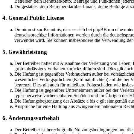
Betreiber, dein Benutzerkonto, Beiträge und Funktionen jederze
Du gestattest dem Betreiber darüber hinaus, deine Beiträge abz
4. General Public License
Du nimmst zur Kenntnis, dass es sich bei phpBB um eine unter
deutschsprachige Informationen werden durch die deutschspr
verwendet wird. Sie können insbesondere die Verwendung der S
5. Gewährleistung
Der Betreiber haftet mit Ausnahme der Verletzung von Leben, Kö
grob fahrlässiges Verhalten zurückzuführen sind. Dies gilt au
Die Haftung ist gegenüber Verbrauchern außer bei vorsätzlich
wesentlicher Vertragspflichten (Kardinalpflichten) auf die be
begrenzt. Dies gilt auch für mittelbare Folgeschäden wie ins
Die Haftung ist gegenüber Unternehmern außer bei der Verletzu
typischerweise vorhersehbaren Schäden und im Übrigen der Höh
Die Haftungsbegrenzung der Absätze a bis c gilt sinngemäß auc
Ansprüche für eine Haftung aus zwingendem nationalem Recht 
6. Änderungsvorbehalt
Der Betreiber ist berechtigt, die Nutzungsbedingungen und di