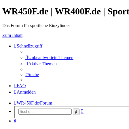
WR450F.de | WR400F.de | Spor
Das Forum für sportliche Einzylinder
Zum Inhalt
Schnellzugriff
Unbeantwortete Themen
Aktive Themen
Suche
FAQ
Anmelden
WR450F.de/Forum
Erweiterte
Suche
Suche
Suche