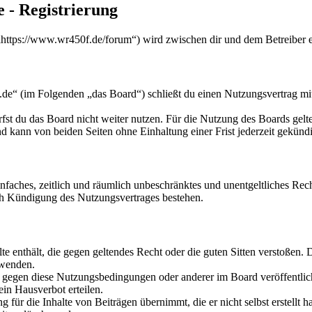
 - Registrierung
ttps://www.wr450f.de/forum“) wird zwischen dir und dem Betreiber e
e“ (im Folgenden „das Board“) schließt du einen Nutzungsvertrag mit
fst du das Board nicht weiter nutzen. Für die Nutzung des Boards gelten
 kann von beiden Seiten ohne Einhaltung einer Frist jederzeit gekünd
 einfaches, zeitlich und räumlich unbeschränktes und unentgeltliches R
ch Kündigung des Nutzungsvertrages bestehen.
alte enthält, die gegen geltendes Recht oder die guten Sitten verstoßen. 
rwenden.
n gegen diese Nutzungsbedingungen oder anderer im Board veröffentli
in Hausverbot erteilen.
für die Inhalte von Beiträgen übernimmt, die er nicht selbst erstellt 