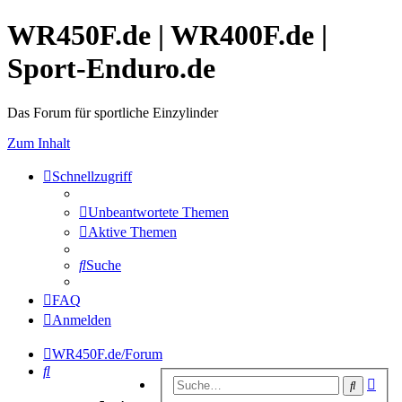
WR450F.de | WR400F.de |
Sport-Enduro.de
Das Forum für sportliche Einzylinder
Zum Inhalt
Schnellzugriff
Unbeantwortete Themen
Aktive Themen
Suche
FAQ
Anmelden
WR450F.de/Forum
Suche
Erwe
Suche
Suc