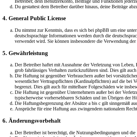
Betreiber, dein Benutzerkonto, Beiträge und Funktionen jederze
Du gestattest dem Betreiber darüber hinaus, deine Beiträge abz
4. General Public License
Du nimmst zur Kenntnis, dass es sich bei phpBB um eine unter
deutschsprachige Informationen werden durch die deutschspr
verwendet wird. Sie können insbesondere die Verwendung der S
5. Gewährleistung
Der Betreiber haftet mit Ausnahme der Verletzung von Leben, Kö
grob fahrlässiges Verhalten zurückzuführen sind. Dies gilt au
Die Haftung ist gegenüber Verbrauchern außer bei vorsätzlich
wesentlicher Vertragspflichten (Kardinalpflichten) auf die be
begrenzt. Dies gilt auch für mittelbare Folgeschäden wie ins
Die Haftung ist gegenüber Unternehmern außer bei der Verletzu
typischerweise vorhersehbaren Schäden und im Übrigen der Höh
Die Haftungsbegrenzung der Absätze a bis c gilt sinngemäß auc
Ansprüche für eine Haftung aus zwingendem nationalem Recht 
6. Änderungsvorbehalt
Der Betreiber ist berechtigt, die Nutzungsbedingungen und di