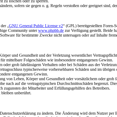
it zu löschen oder zu sperren.
uändern, sofern sie gegen o. g. Regeln verstoßen oder geeignet sind, 
 der „
GNU General Public License v2
“ (GPL) bereitgestellten Foren-
achige Community unter
www.phpbb.de
zur Verfügung gestellt. Beide h
oftware für bestimmte Zwecke nicht untersagen oder auf Inhalte frem
rper und Gesundheit und der Verletzung wesentlicher Vertragspflichten
ch für mittelbare Folgeschäden wie insbesondere entgangenen Gewinn.
em oder grob fahrlässigem Verhalten oder bei Schäden aus der Verletz
i Vertragsschluss typischerweise vorhersehbaren Schäden und im übrigen
besondere entgangenen Gewinn.
ng von Leben, Körper und Gesundheit oder vorsätzlichem oder grob fah
e nach auf die vertragstypischen Durchschnittsschäden begrenzt. Dies
h zugunsten der Mitarbeiter und Erfüllungsgehilfen des Betreibers.
bleiben unberührt.
e Datenschutzerklärung zu ändern. Die Änderung wird dem Nutzer per E-