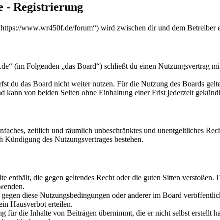
 - Registrierung
ttps://www.wr450f.de/forum“) wird zwischen dir und dem Betreiber e
e“ (im Folgenden „das Board“) schließt du einen Nutzungsvertrag mit
fst du das Board nicht weiter nutzen. Für die Nutzung des Boards gelten
 kann von beiden Seiten ohne Einhaltung einer Frist jederzeit gekünd
 einfaches, zeitlich und räumlich unbeschränktes und unentgeltliches R
ch Kündigung des Nutzungsvertrages bestehen.
alte enthält, die gegen geltendes Recht oder die guten Sitten verstoßen. 
rwenden.
n gegen diese Nutzungsbedingungen oder anderer im Board veröffentli
in Hausverbot erteilen.
für die Inhalte von Beiträgen übernimmt, die er nicht selbst erstellt 