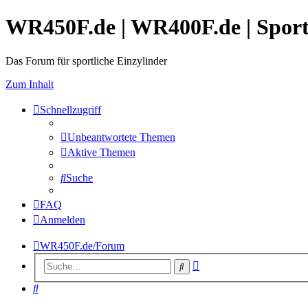
WR450F.de | WR400F.de | Spor
Das Forum für sportliche Einzylinder
Zum Inhalt
Schnellzugriff
Unbeantwortete Themen
Aktive Themen
Suche
FAQ
Anmelden
WR450F.de/Forum
Erweiterte
Suche
Suche
Suche