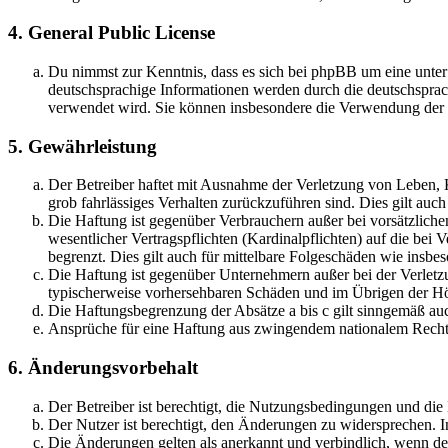
4. General Public License
Du nimmst zur Kenntnis, dass es sich bei phpBB um eine unter
deutschsprachige Informationen werden durch die deutschspr
verwendet wird. Sie können insbesondere die Verwendung der S
5. Gewährleistung
Der Betreiber haftet mit Ausnahme der Verletzung von Leben, Kö
grob fahrlässiges Verhalten zurückzuführen sind. Dies gilt au
Die Haftung ist gegenüber Verbrauchern außer bei vorsätzlich
wesentlicher Vertragspflichten (Kardinalpflichten) auf die be
begrenzt. Dies gilt auch für mittelbare Folgeschäden wie ins
Die Haftung ist gegenüber Unternehmern außer bei der Verletzu
typischerweise vorhersehbaren Schäden und im Übrigen der Höh
Die Haftungsbegrenzung der Absätze a bis c gilt sinngemäß auc
Ansprüche für eine Haftung aus zwingendem nationalem Recht 
6. Änderungsvorbehalt
Der Betreiber ist berechtigt, die Nutzungsbedingungen und di
Der Nutzer ist berechtigt, den Änderungen zu widersprechen. I
Die Änderungen gelten als anerkannt und verbindlich, wenn d