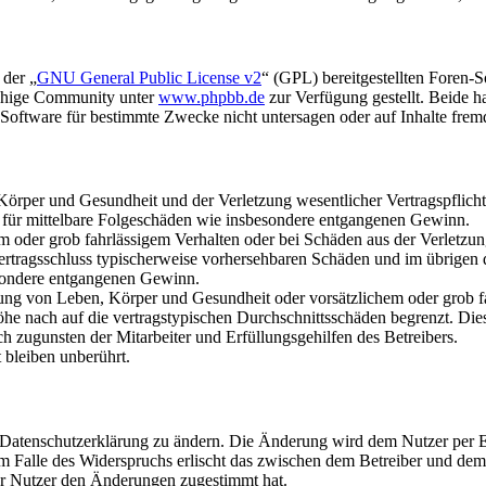
 der „
GNU General Public License v2
“ (GPL) bereitgestellten Foren-
achige Community unter
www.phpbb.de
zur Verfügung gestellt. Beide h
oftware für bestimmte Zwecke nicht untersagen oder auf Inhalte frem
rper und Gesundheit und der Verletzung wesentlicher Vertragspflichten
ch für mittelbare Folgeschäden wie insbesondere entgangenen Gewinn.
em oder grob fahrlässigem Verhalten oder bei Schäden aus der Verletz
i Vertragsschluss typischerweise vorhersehbaren Schäden und im übrigen
besondere entgangenen Gewinn.
ng von Leben, Körper und Gesundheit oder vorsätzlichem oder grob fah
e nach auf die vertragstypischen Durchschnittsschäden begrenzt. Dies
h zugunsten der Mitarbeiter und Erfüllungsgehilfen des Betreibers.
bleiben unberührt.
e Datenschutzerklärung zu ändern. Die Änderung wird dem Nutzer per E-
m Falle des Widerspruchs erlischt das zwischen dem Betreiber und dem 
er Nutzer den Änderungen zugestimmt hat.