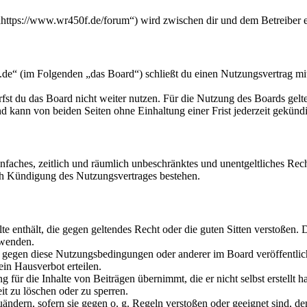
ttps://www.wr450f.de/forum“) wird zwischen dir und dem Betreiber e
e“ (im Folgenden „das Board“) schließt du einen Nutzungsvertrag mit
fst du das Board nicht weiter nutzen. Für die Nutzung des Boards gelten
 kann von beiden Seiten ohne Einhaltung einer Frist jederzeit gekünd
 einfaches, zeitlich und räumlich unbeschränktes und unentgeltliches R
ch Kündigung des Nutzungsvertrages bestehen.
alte enthält, die gegen geltendes Recht oder die guten Sitten verstoßen. 
rwenden.
n gegen diese Nutzungsbedingungen oder anderer im Board veröffentli
in Hausverbot erteilen.
für die Inhalte von Beiträgen übernimmt, die er nicht selbst erstellt 
it zu löschen oder zu sperren.
uändern, sofern sie gegen o. g. Regeln verstoßen oder geeignet sind, 