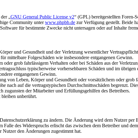
 der „
GNU General Public License v2
“ (GPL) bereitgestellten Foren-
achige Community unter
www.phpbb.de
zur Verfügung gestellt. Beide h
oftware für bestimmte Zwecke nicht untersagen oder auf Inhalte frem
rper und Gesundheit und der Verletzung wesentlicher Vertragspflichten
ch für mittelbare Folgeschäden wie insbesondere entgangenen Gewinn.
em oder grob fahrlässigem Verhalten oder bei Schäden aus der Verletz
i Vertragsschluss typischerweise vorhersehbaren Schäden und im übrigen
besondere entgangenen Gewinn.
ng von Leben, Körper und Gesundheit oder vorsätzlichem oder grob fah
e nach auf die vertragstypischen Durchschnittsschäden begrenzt. Dies
h zugunsten der Mitarbeiter und Erfüllungsgehilfen des Betreibers.
bleiben unberührt.
e Datenschutzerklärung zu ändern. Die Änderung wird dem Nutzer per E-
m Falle des Widerspruchs erlischt das zwischen dem Betreiber und dem 
er Nutzer den Änderungen zugestimmt hat.