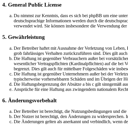
4. General Public License
Du nimmst zur Kenntnis, dass es sich bei phpBB um eine unter
deutschsprachige Informationen werden durch die deutschspr
verwendet wird. Sie können insbesondere die Verwendung der S
5. Gewährleistung
Der Betreiber haftet mit Ausnahme der Verletzung von Leben, Kö
grob fahrlässiges Verhalten zurückzuführen sind. Dies gilt au
Die Haftung ist gegenüber Verbrauchern außer bei vorsätzlich
wesentlicher Vertragspflichten (Kardinalpflichten) auf die be
begrenzt. Dies gilt auch für mittelbare Folgeschäden wie ins
Die Haftung ist gegenüber Unternehmern außer bei der Verletzu
typischerweise vorhersehbaren Schäden und im Übrigen der Höh
Die Haftungsbegrenzung der Absätze a bis c gilt sinngemäß auc
Ansprüche für eine Haftung aus zwingendem nationalem Recht 
6. Änderungsvorbehalt
Der Betreiber ist berechtigt, die Nutzungsbedingungen und di
Der Nutzer ist berechtigt, den Änderungen zu widersprechen. I
Die Änderungen gelten als anerkannt und verbindlich, wenn d