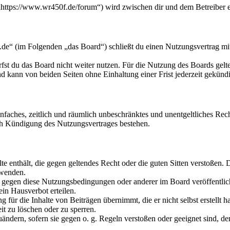
ttps://www.wr450f.de/forum“) wird zwischen dir und dem Betreiber e
e“ (im Folgenden „das Board“) schließt du einen Nutzungsvertrag mit
fst du das Board nicht weiter nutzen. Für die Nutzung des Boards gelten
 kann von beiden Seiten ohne Einhaltung einer Frist jederzeit gekünd
 einfaches, zeitlich und räumlich unbeschränktes und unentgeltliches R
ch Kündigung des Nutzungsvertrages bestehen.
alte enthält, die gegen geltendes Recht oder die guten Sitten verstoßen. 
rwenden.
n gegen diese Nutzungsbedingungen oder anderer im Board veröffentli
in Hausverbot erteilen.
für die Inhalte von Beiträgen übernimmt, die er nicht selbst erstellt 
it zu löschen oder zu sperren.
uändern, sofern sie gegen o. g. Regeln verstoßen oder geeignet sind, 