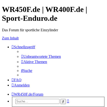
WR450F.de | WR400F.de |
Sport-Enduro.de
Das Forum für sportliche Einzylinder
Zum Inhalt
Schnellzugriff
Unbeantwortete Themen
Aktive Themen
Suche
FAQ
Anmelden
WR450F.de/Forum
Erweiterte
Suche
Suche